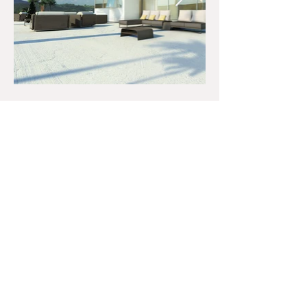
FALE CONOSCO
R. Antônio Luís Soares, 129 Galpão 4
Boa Viagem
Recife - PE
51210-050
persianas@persianasreal.com
81 4009.2242