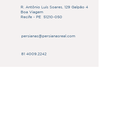
R. Antônio Luís Soares, 129 Galpão 4
Boa Viagem
Recife - PE
51210-050
persianas@persianasreal.com
81 4009.2242
Nome
Sobrenome
Email